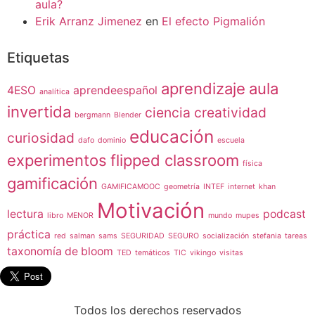
aula?
Erik Arranz Jimenez
en
El efecto Pigmalión
Etiquetas
aprendizaje
aula
4ESO
aprendeespañol
analítica
invertida
ciencia
creatividad
bergmann
Blender
educación
curiosidad
dafo
dominio
escuela
experimentos
flipped classroom
física
gamificación
GAMIFICAMOOC
geometría
INTEF
internet
khan
Motivación
lectura
podcast
libro
MENOR
mundo
mupes
práctica
red
salman
sams
SEGURIDAD
SEGURO
socialización
stefania
tareas
taxonomía de bloom
TED
temáticos
TIC
vikingo
visitas
Todos los derechos reservados