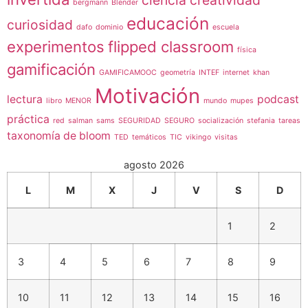
ciencia
creatividad
bergmann
Blender
educación
curiosidad
dafo
dominio
escuela
experimentos
flipped classroom
física
gamificación
GAMIFICAMOOC
geometría
INTEF
internet
khan
Motivación
lectura
podcast
libro
MENOR
mundo
mupes
práctica
red
salman
sams
SEGURIDAD
SEGURO
socialización
stefania
tareas
taxonomía de bloom
TED
temáticos
TIC
vikingo
visitas
agosto 2026
L
M
X
J
V
S
D
1
2
3
4
5
6
7
8
9
10
11
12
13
14
15
16